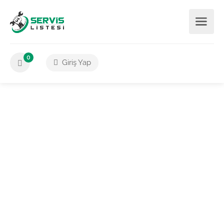
0
Giriş Yap