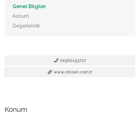
Genel Bilgiler
Konum
Değerlendir
02562193727
www.citroen.com.tr
Konum