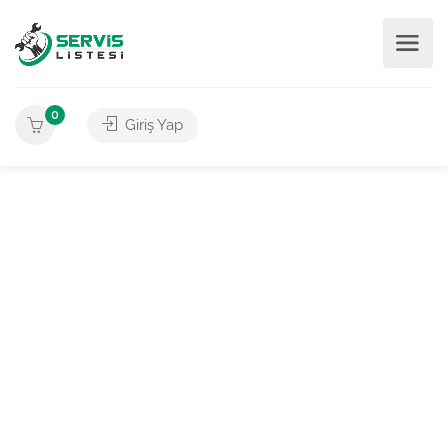
0
Giriş Yap