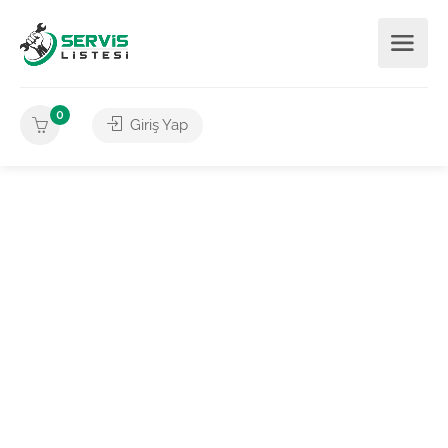
0
Giriş Yap