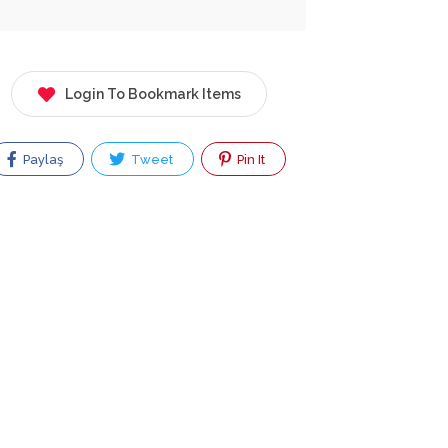
Login To Bookmark Items
Paylaş
Tweet
Pin It