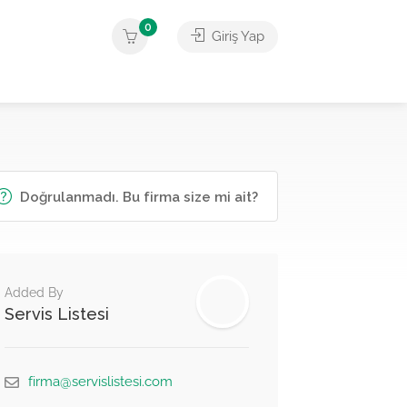
0
Giriş Yap
Doğrulanmadı. Bu firma size mi ait?
Added By
Servis Listesi
firma@servislistesi.com