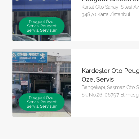
Kartal Oto Sanayi Sitesi A
34870 Kartal/İstanbul
Peugeot Özel
Servis, Peugeot
Servis, Servisler
Kardeşler Oto Peug
Özel Servis
Bahçekapı, Şaşmaz Oto San
Sk. No:26, 06797 Etimes
Peugeot Özel
Servis, Peugeot
Servis, Servisler