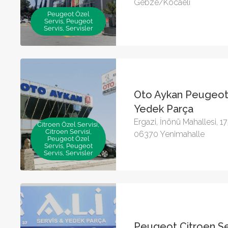
Gebze/Kocaeli
Peugeot Özel
Servis, Peugeot
Servis, Servisler
Oto Aykan Peugeot
Yedek Parça
Ergazi, İnönü Mahallesi, 17
Citroen Özel Servisi,
Citroen Servisi,
06370 Yenimahalle
Peugeot Özel
Servis, Peugeot
Servis, Servisler
Peugeot Citroen Ser