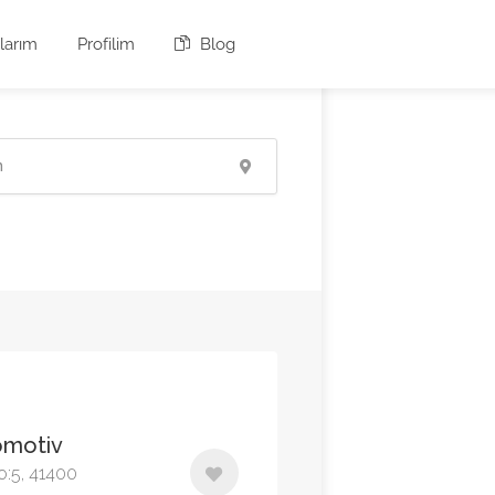
larım
Profilim
Blog
omotiv
o:5, 41400