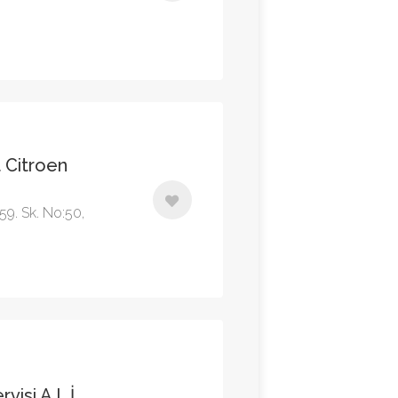
 Citroen
59. Sk. No:50,
visi A.L.İ