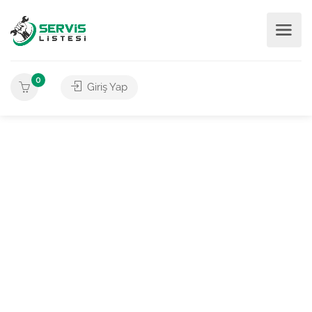
0
Giriş Yap