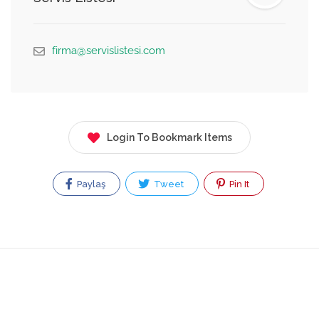
firma@servislistesi.com
Login To Bookmark Items
Paylaş
Tweet
Pin It