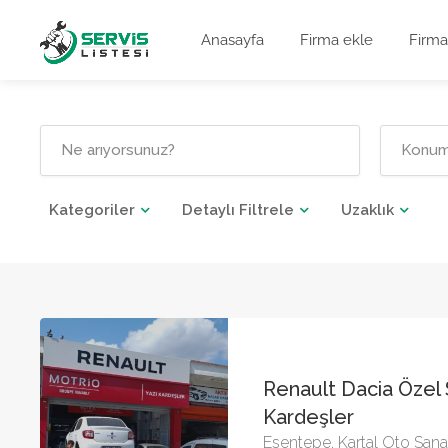
Anasayfa
Firma ekle
Firma
Kategoriler
Detaylı Filtrele
Uzaklık
Renault Dacia Özel S
Kardeşler
Esentepe, Kartal Oto Sanay