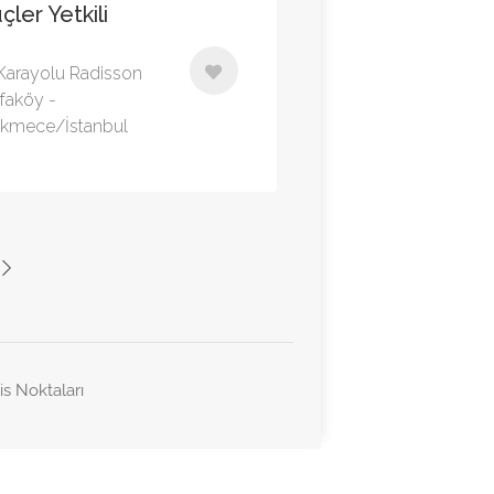
ler Yetkili
Karayolu Radisson
efaköy -
kmece/İstanbul
is Noktaları