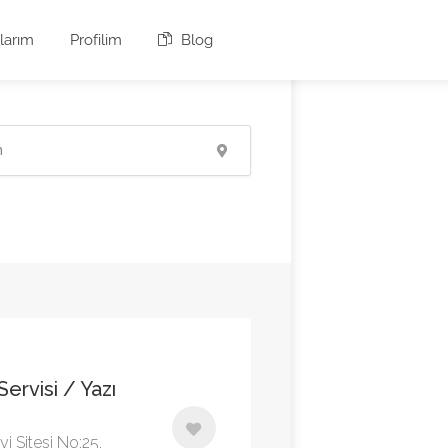
larım
Profilim
Blog
ervisi / Yazı
i Sitesi No:25,