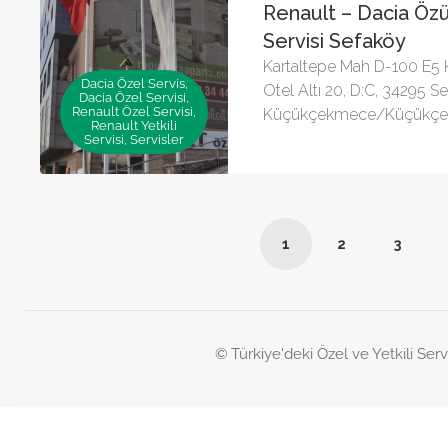
Renault – Dacia Özüç
Servisi Sefaköy
Kartaltepe Mah D-100 E5 
Dacia Özel Servis,
Otel Altı 20, D:C, 34295 S
Dacia Özel Servisi,
Renault Özel Servisi,
Küçükçekmece/Küçükçe
Renault Yetkili
Servisi, Servisler
1
2
3
© Türkiye'deki Özel ve Yetkili Serv