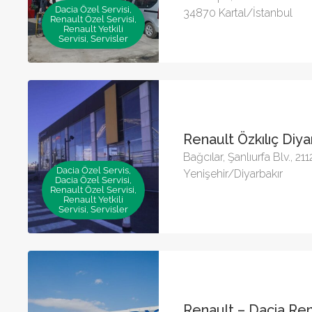
Dacia Özel Servisi,
34870 Kartal/İstanbul
Renault Özel Servisi,
Renault Yetkili
Servisi, Servisler
Renault Özkılıç Diya
Bağcılar, Şanlıurfa Blv., 21
Dacia Özel Servis,
Yenişehir/Diyarbakır
Dacia Özel Servisi,
Renault Özel Servisi,
Renault Yetkili
Servisi, Servisler
Renault – Dacia Ren