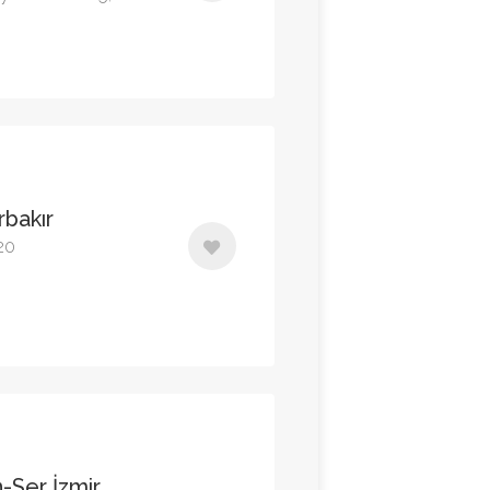
rbakır
120
-Ser İzmir