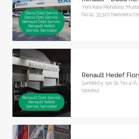
Yeni Kale Mahallesi, Musta
Dacia Özel Servis,
No:12, 35320 Narlıdere/İz
Dacia Özel Servisi,
Renault Özel Servisi,
Renault Yetkili
Servisi, Servisler
Renault Hedef Flor
Şenlikköy, Işık Sk. No:4/A
İstanbul
Renault Özel Servisi,
Renault Yetkili
Servisi, Servisler