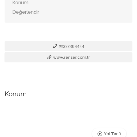
Konum
Değerlendir
02322394444
www.renser.com.tr
Konum
Yol Tarifi