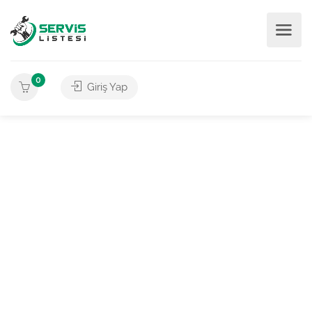
0
Giriş Yap