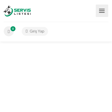
0
Giriş Yap