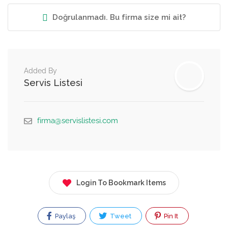
Doğrulanmadı. Bu firma size mi ait?
Added By
Servis Listesi
firma@servislistesi.com
Login To Bookmark Items
Paylaş
Tweet
Pin It