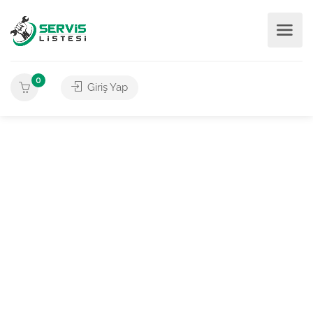
0
Giriş Yap