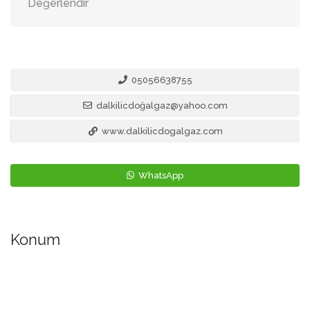
Değerlendir
05056638755
dalkilicdoğalgaz@yahoo.com
www.dalkilicdogalgaz.com
WhatsApp
Konum