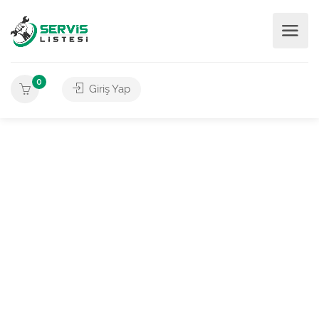
0
Giriş Yap