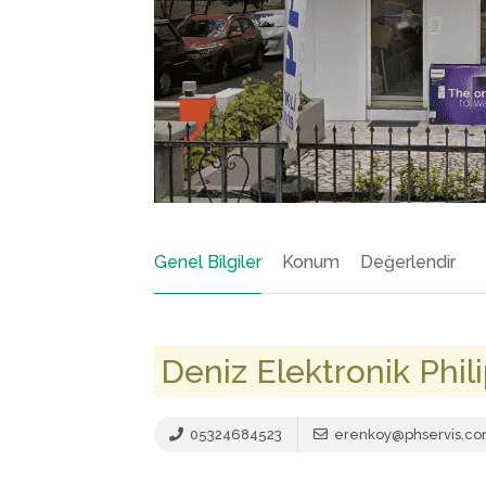
Genel Bilgiler
Konum
Değerlendir
Deniz Elektronik Phili
05324684523
erenkoy@phservis.c