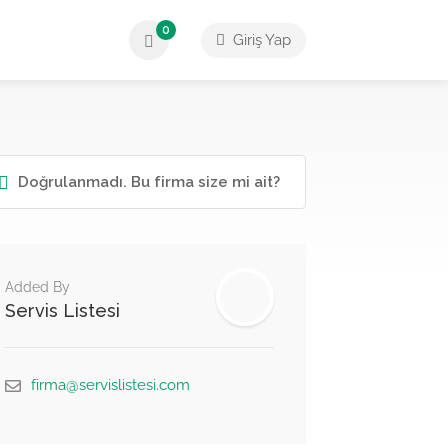
0
Giriş Yap
Doğrulanmadı. Bu firma size mi ait?
Added By
Servis Listesi
firma@servislistesi.com