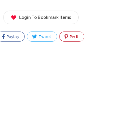
Login To Bookmark Items
Paylaş
Tweet
Pin It