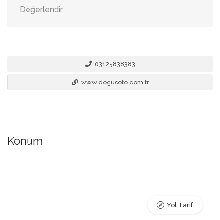
Değerlendir
03125838383
www.dogusoto.com.tr
Konum
Yol Tarifi