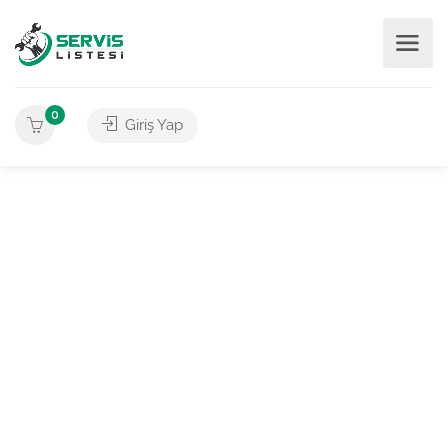
0
Giriş Yap