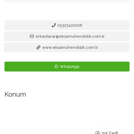
05323420028
erkantarar@eksamuhendislik.com.tr
www.eksamuhendislik.com.tr
WhatsApp
Konum
Yol Tarifi