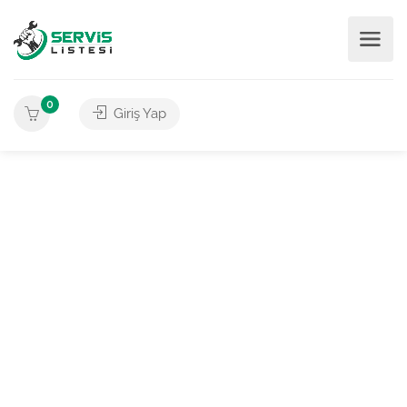
0
Giriş Yap