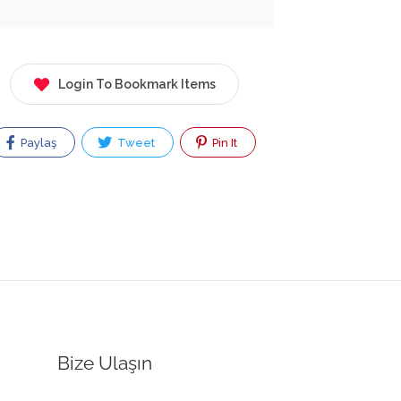
Login To Bookmark Items
Paylaş
Tweet
Pin It
Bize Ulaşın