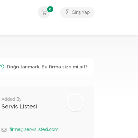
0
Giriş Yap
Doğrulanmadı. Bu firma size mi ait?
Added By
Servis Listesi
firma@servislistesi.com