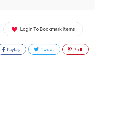
Login To Bookmark Items
Paylaş
Tweet
Pin It