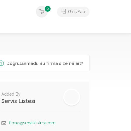
0
Giriş Yap
Doğrulanmadı. Bu firma size mi ait?
Added By
Servis Listesi
firma@servislistesi.com