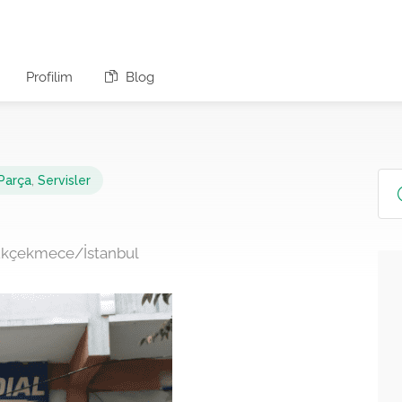
Profilim
Blog
Parça
,
Servisler
çükçekmece/İstanbul