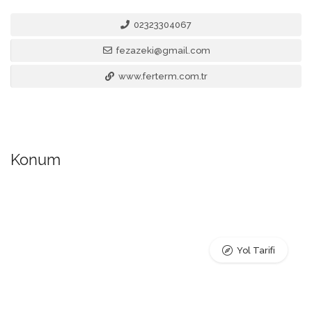
02323304067
fezazeki@gmail.com
www.ferterm.com.tr
Konum
Yol Tarifi