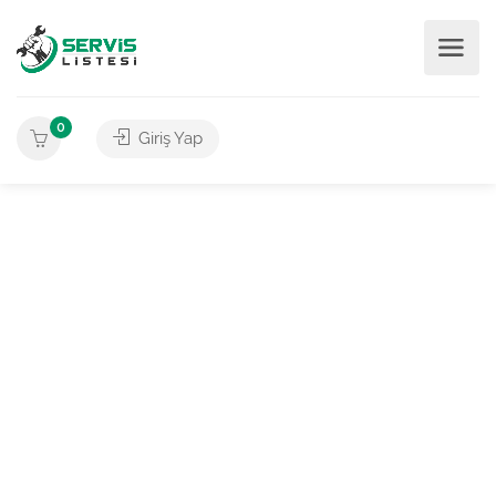
0
Giriş Yap