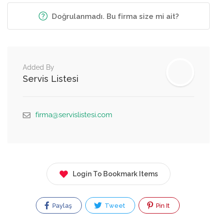
Doğrulanmadı. Bu firma size mi ait?
Added By
Servis Listesi
firma@servislistesi.com
Login To Bookmark Items
Paylaş
Tweet
Pin It