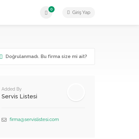
0
Giriş Yap
Doğrulanmadı. Bu firma size mi ait?
Added By
Servis Listesi
firma@servislistesi.com