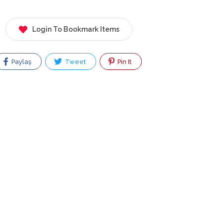
Login To Bookmark Items
Paylaş
Tweet
Pin It