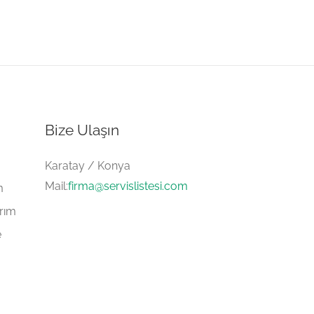
Bize Ulaşın
Karatay / Konya
Mail:
firma@servislistesi.com
m
arım
e