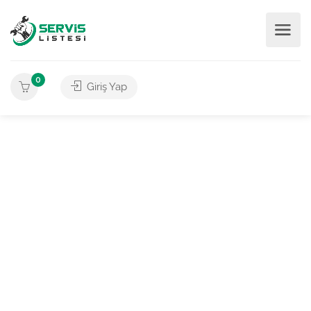
0
Giriş Yap