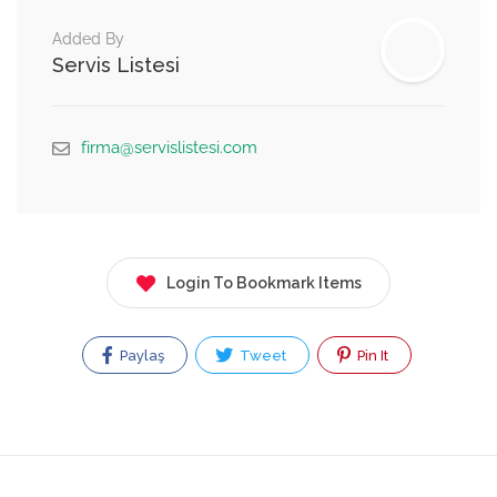
Added By
Servis Listesi
firma@servislistesi.com
Login To Bookmark Items
Paylaş
Tweet
Pin It