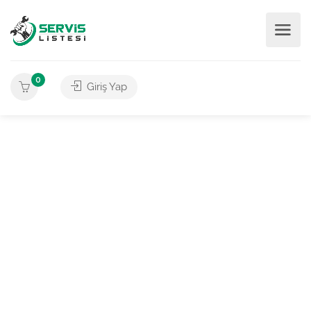
0
Giriş Yap