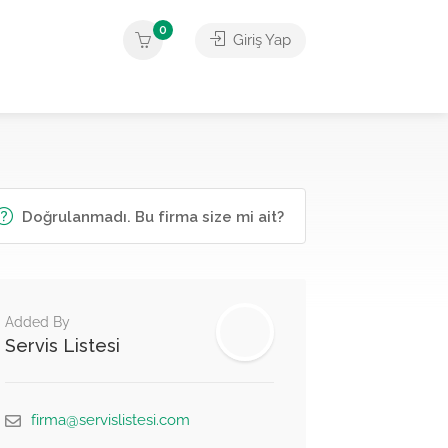
0
Giriş Yap
Doğrulanmadı. Bu firma size mi ait?
Added By
Servis Listesi
firma@servislistesi.com