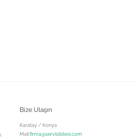
Bize Ulaşın
Karatay / Konya
Mail:
firma@servislistesi.com
m