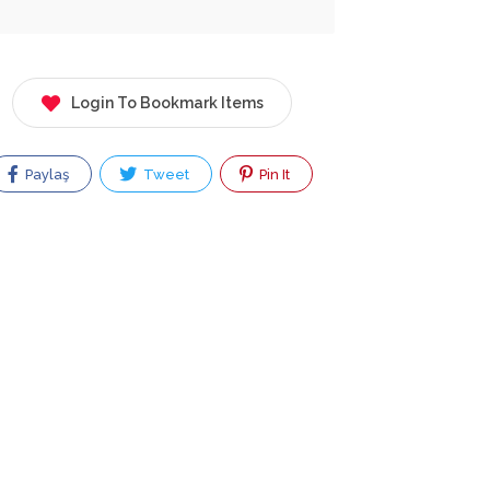
Login To Bookmark Items
Paylaş
Tweet
Pin It