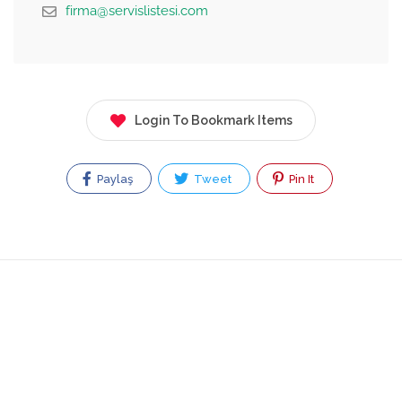
firma@servislistesi.com
Login To Bookmark Items
Paylaş
Tweet
Pin It