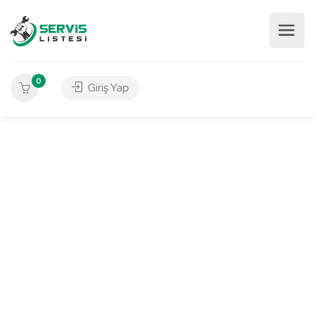
0
Giriş Yap