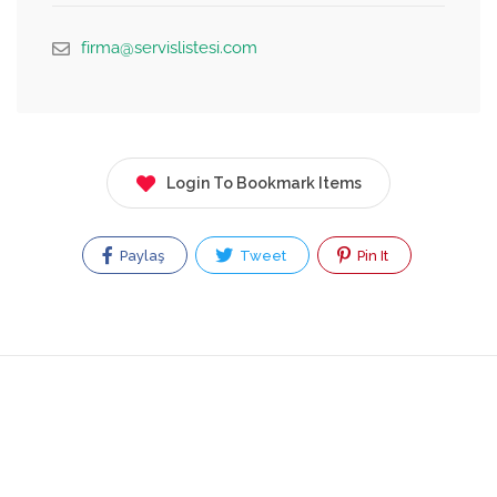
firma@servislistesi.com
Login To Bookmark Items
Paylaş
Tweet
Pin It