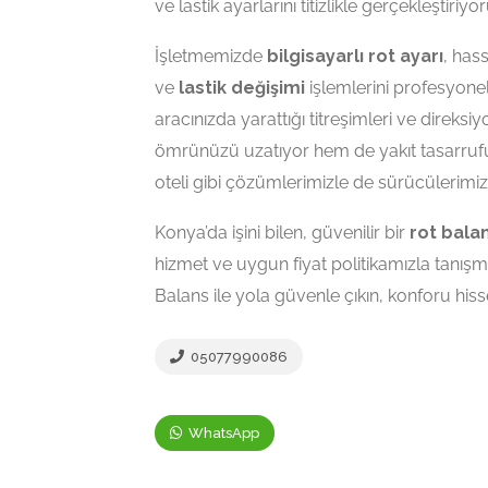
ve lastik ayarlarını titizlikle gerçekleştiriyor
İşletmemizde
bilgisayarlı rot ayarı
, has
ve
lastik değişimi
işlemlerini profesyonel
aracınızda yarattığı titreşimleri ve direksi
ömrünüzü uzatıyor hem de yakıt tasarrufu
oteli gibi çözümlerimizle de sürücülerimiz
Konya’da işini bilen, güvenilir bir
rot balan
hizmet ve uygun fiyat politikamızla tanışma
Balans ile yola güvenle çıkın, konforu hiss
05077990086
WhatsApp