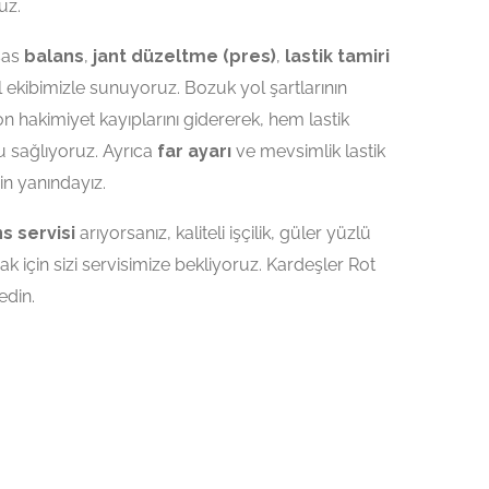
uz.
sas
balans
,
jant düzeltme (pres)
,
lastik tamiri
 ekibimizle sunuyoruz. Bozuk yol şartlarının
yon hakimiyet kayıplarını gidererek, hem lastik
 sağlıyoruz. Ayrıca
far ayarı
ve mevsimlik lastik
in yanındayız.
s servisi
arıyorsanız, kaliteli işçilik, güler yüzlü
k için sizi servisimize bekliyoruz. Kardeşler Rot
edin.