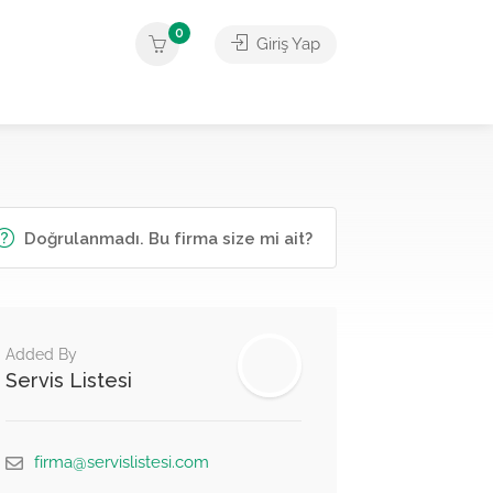
0
Giriş Yap
Doğrulanmadı. Bu firma size mi ait?
Added By
Servis Listesi
firma@servislistesi.com