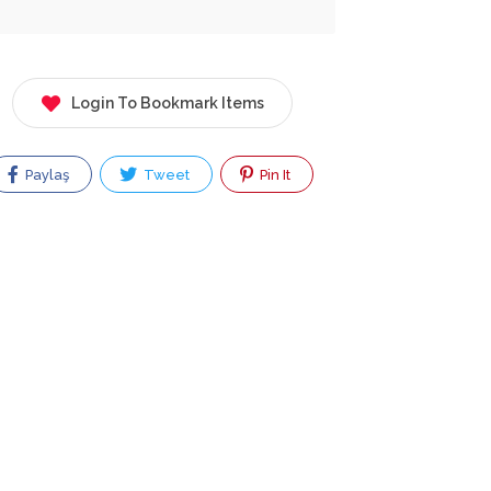
Login To Bookmark Items
Paylaş
Tweet
Pin It