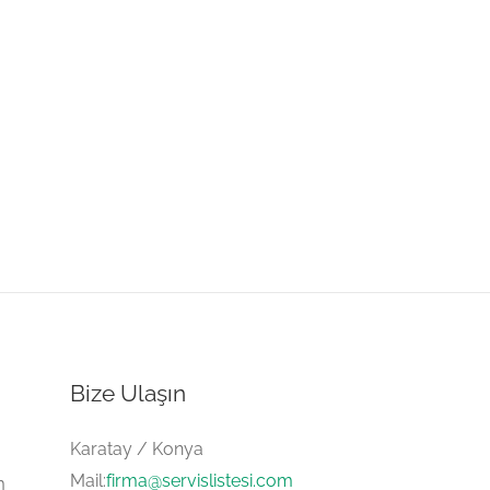
Bize Ulaşın
Karatay / Konya
Mail:
firma@servislistesi.com
m