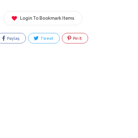
Login To Bookmark Items
Paylaş
Tweet
Pin It