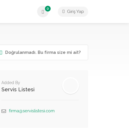
0
Giriş Yap
Doğrulanmadı. Bu firma size mi ait?
Added By
Servis Listesi
firma@servislistesi.com