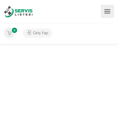
0
Giriş Yap