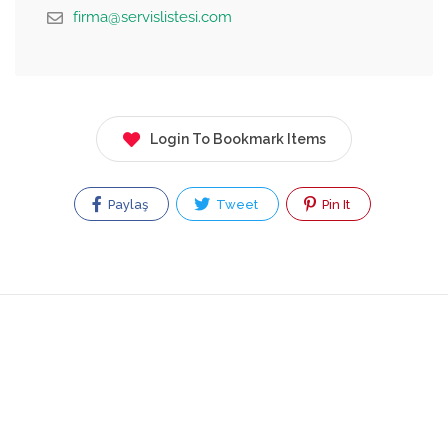
firma@servislistesi.com
Login To Bookmark Items
Paylaş
Tweet
Pin It