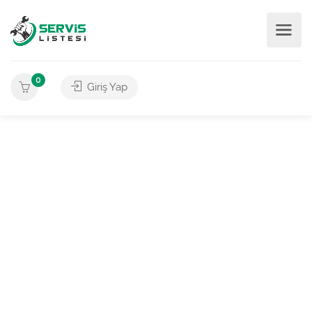
0
Giriş Yap