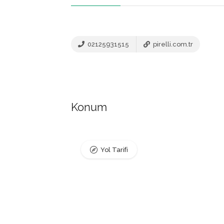
02125931515
pirelli.com.tr
Konum
Yol Tarifi