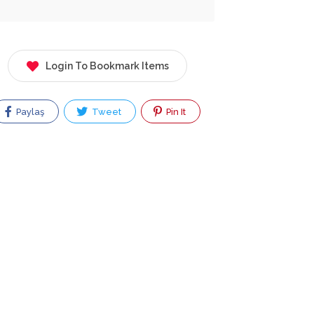
Login To Bookmark Items
Paylaş
Tweet
Pin It