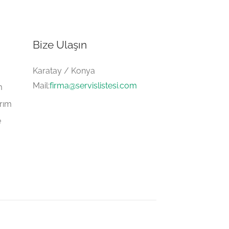
Bize Ulaşın
Karatay / Konya
Mail:
firma@servislistesi.com
m
arım
e