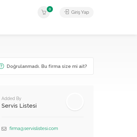
0
Giriş Yap
Doğrulanmadı. Bu firma size mi ait?
Added By
Servis Listesi
firma@servislistesi.com