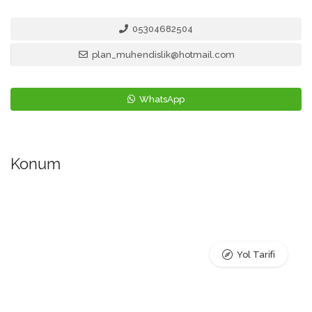
05304682504
plan_muhendislik@hotmail.com
WhatsApp
Konum
Yol Tarifi