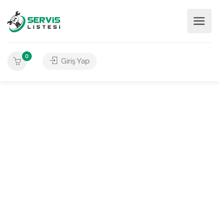
0
Giriş Yap