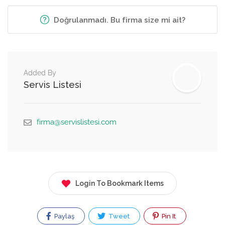
Doğrulanmadı. Bu firma size mi ait?
Added By
Servis Listesi
firma@servislistesi.com
Login To Bookmark Items
Paylaş
Tweet
Pin It