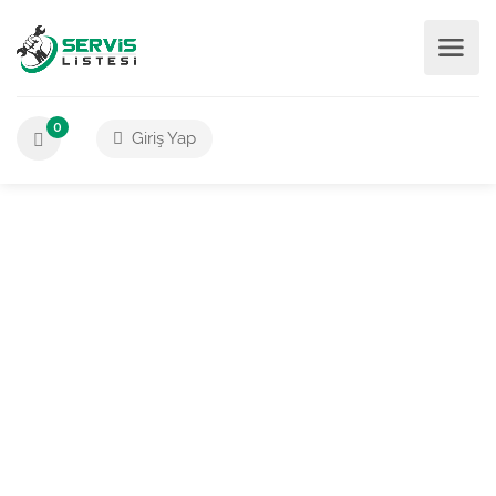
0
Giriş Yap