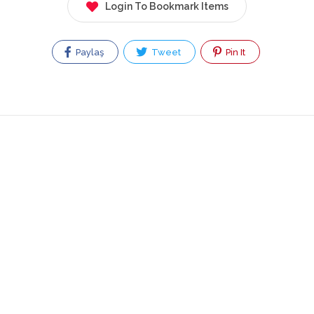
Login To Bookmark Items
Paylaş
Tweet
Pin It