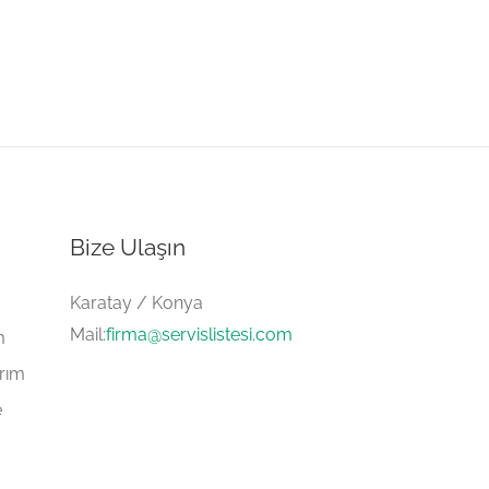
Bize Ulaşın
Karatay / Konya
Mail:
firma@servislistesi.com
m
arım
e