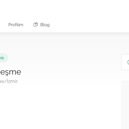
Profilim
Blog
vis
 Çeşme
me/İzmir