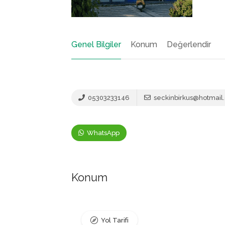
Genel Bilgiler
Konum
Değerlendir
05303233146
seckinbirkus@hotmail
WhatsApp
Konum
Yol Tarifi