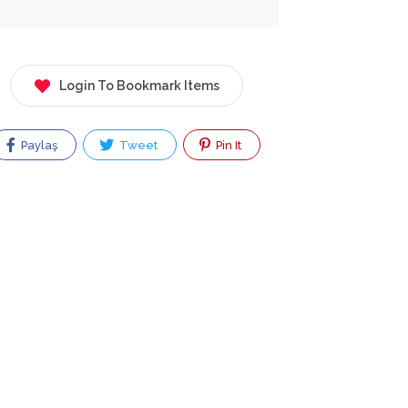
Login To Bookmark Items
Paylaş
Tweet
Pin It