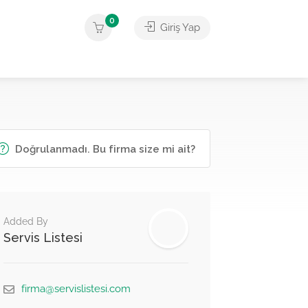
0
Giriş Yap
Doğrulanmadı. Bu firma size mi ait?
Added By
Servis Listesi
firma@servislistesi.com