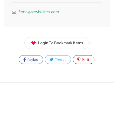
firma@servislistesi.com
Login To Bookmark Items
Paylaş
Tweet
Pin It