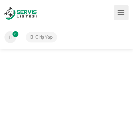
0
Giriş Yap