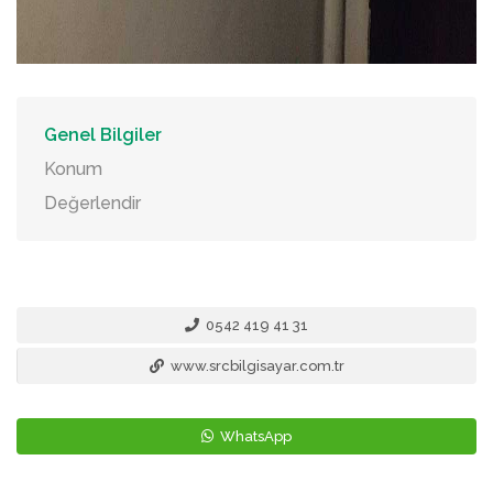
Genel Bilgiler
Konum
Değerlendir
0542 419 41 31
www.srcbilgisayar.com.tr
WhatsApp