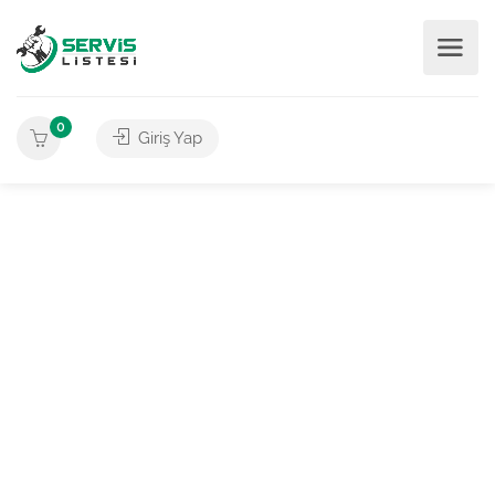
0
Giriş Yap