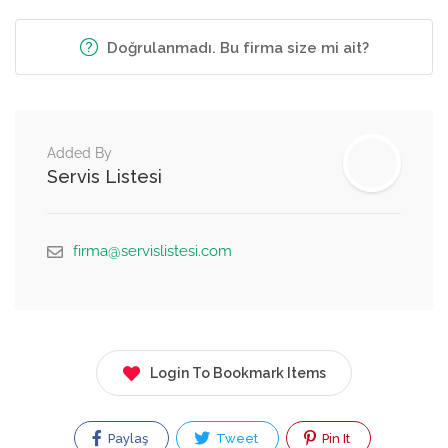
Doğrulanmadı. Bu firma size mi ait?
Added By
Servis Listesi
firma@servislistesi.com
Login To Bookmark Items
Paylaş
Tweet
Pin It