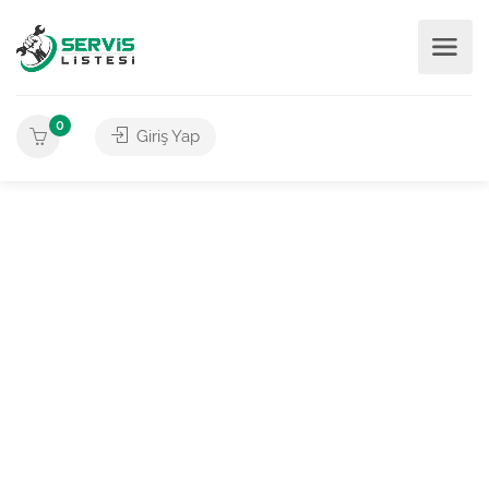
0
Giriş Yap