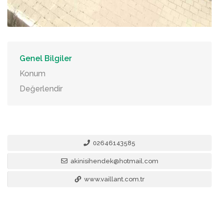
Genel Bilgiler
Konum
Değerlendir
02646143585
akinisihendek@hotmail.com
www.vaillant.com.tr