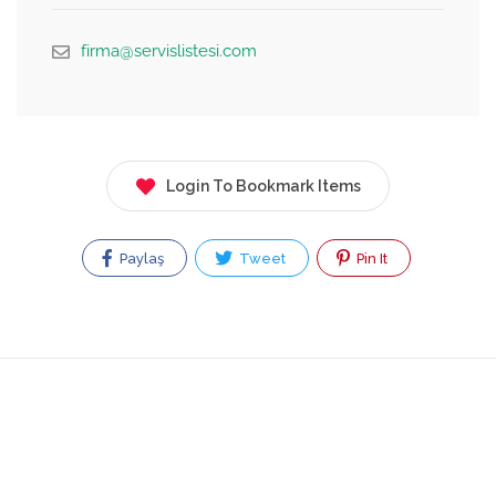
firma@servislistesi.com
Login To Bookmark Items
Paylaş
Tweet
Pin It