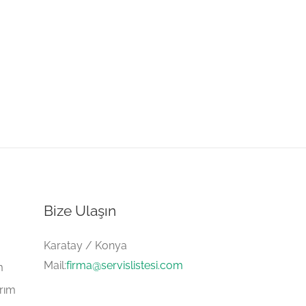
Bize Ulaşın
Karatay / Konya
Mail:
firma@servislistesi.com
m
arım