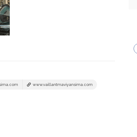
nsima.com
www.vaillantmaviyansima.com