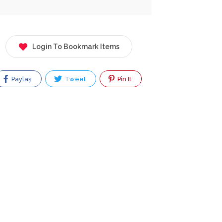
Login To Bookmark Items
Paylaş
Tweet
Pin It