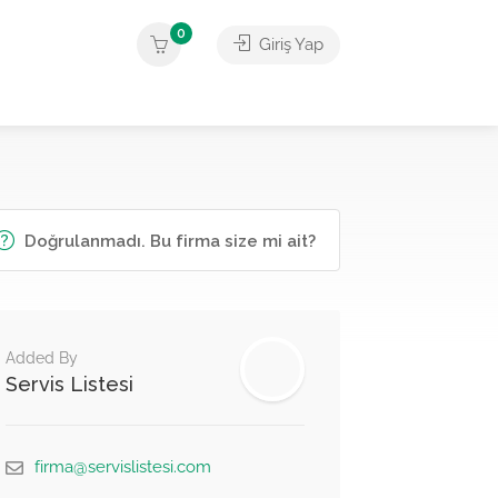
0
Giriş Yap
Doğrulanmadı. Bu firma size mi ait?
Added By
Servis Listesi
firma@servislistesi.com