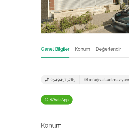
Genel Bilgiler
Konum
Değerlendir
05494575785
info@vaillantmaviya
WhatsApp
Konum