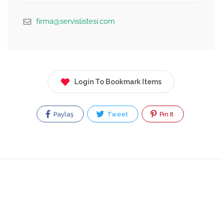
firma@servislistesi.com
Login To Bookmark Items
Paylaş
Tweet
Pin It