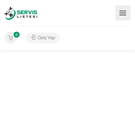
0
Giriş Yap