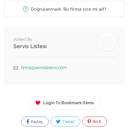
Doğrulanmadı. Bu firma size mi ait?
Added By
Servis Listesi
firma@servislistesi.com
Login To Bookmark Items
Paylaş
Tweet
Pin It