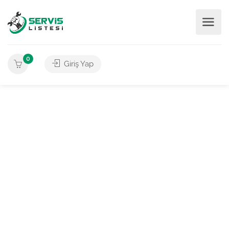
0
Giriş Yap