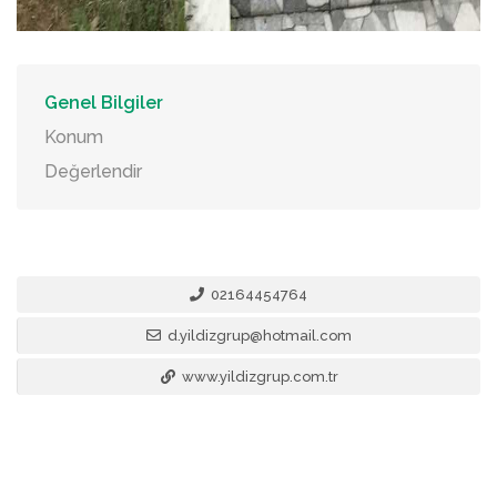
Genel Bilgiler
Konum
Değerlendir
02164454764
d.yildizgrup@hotmail.com
www.yildizgrup.com.tr