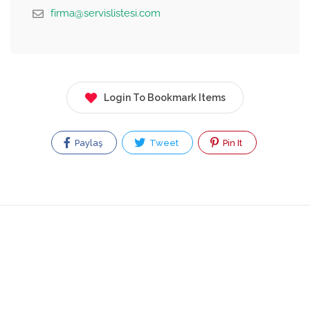
firma@servislistesi.com
Login To Bookmark Items
Paylaş
Tweet
Pin It