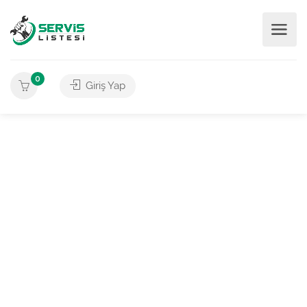
0
Giriş Yap