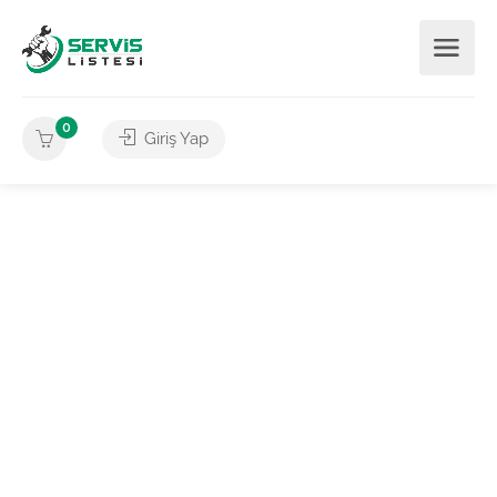
0
Giriş Yap