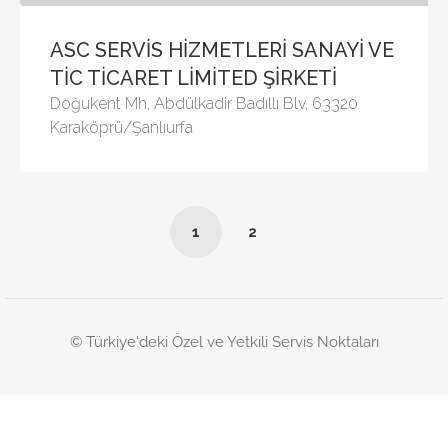
ASC SERVİS HİZMETLERİ SANAYİ VE
TİC TİCARET LİMİTED ŞİRKETİ
Doğukent Mh, Abdülkadir Badıllı Blv, 63320
Karaköprü/Şanlıurfa
1
2
© Türkiye'deki Özel ve Yetkili Servis Noktaları