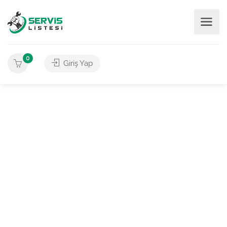
0
Giriş Yap