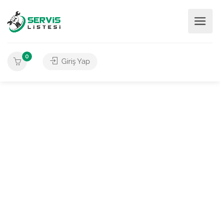
0
Giriş Yap