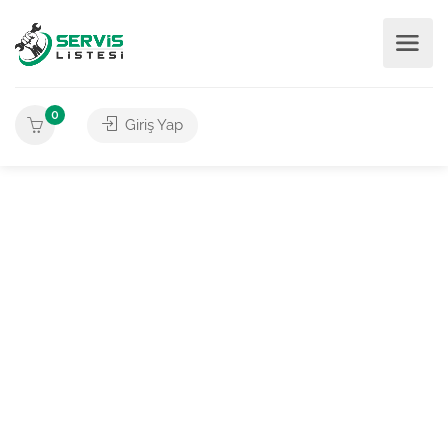
0
Giriş Yap