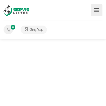
0
Giriş Yap