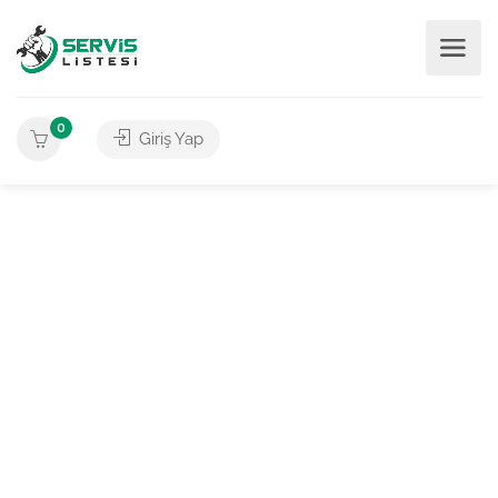
0
Giriş Yap