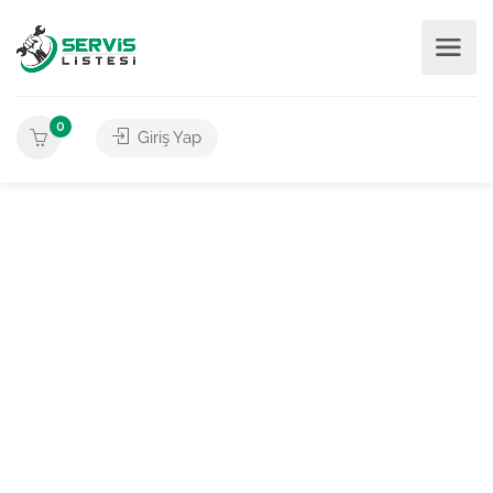
0
Giriş Yap