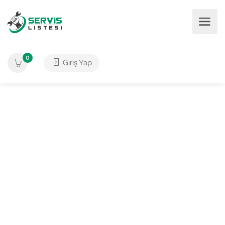
0
Giriş Yap