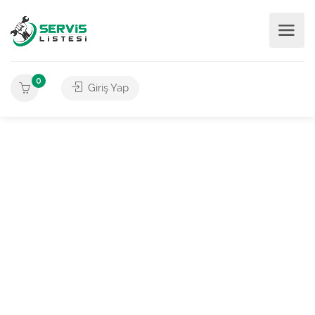
0
Giriş Yap