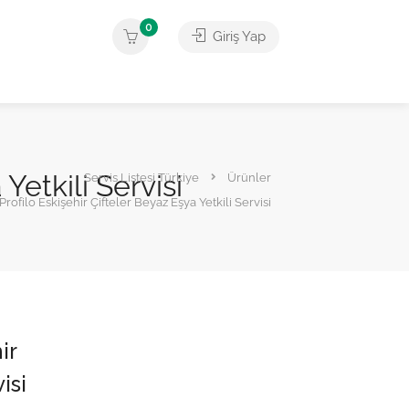
0
Giriş Yap
Yetkili Servisi
Servis Listesi Türkiye
Ürünler
ofilo Eskişehir Çifteler Beyaz Eşya Yetkili Servisi
ir
isi