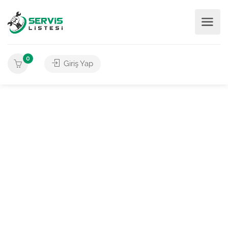
0
Giriş Yap